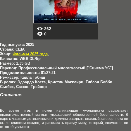
262
0
Год выпуска:
2025
Страна:
США
Жанр:
Фильмы 2025 года
,
Триллеры
Качество:
WEB-DLRip
Размер:
1.35 GB
Перевод:
Профессиональный многоголосый ["Синема УС"]
Продолжительность:
01:27:21
Режиссер:
Кайла Табиш
В ролях:
Эдоардо Коста, Кристин Макклири, Гибсон Бобби
Сьобек, Саксон Трейнор
Описание:
Во время игры в покер начинающая журналистка раскрывает
правительственный мандат, угрожающий общественной безопасности. В
паре с частным детективом они должны раскрыть опасный заговор, пока не
стало слишком поздно, и рассказать правду миру, который, возможно, не
готов её услышать.