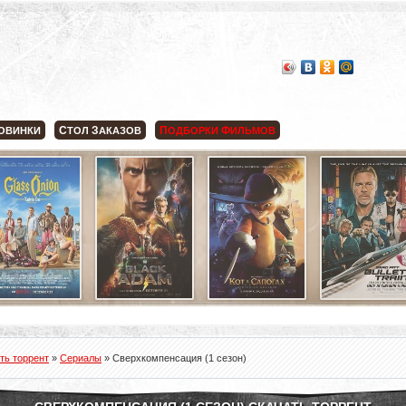
С
З
П
Ф
ОВИНКИ
ТОЛ
АКАЗОВ
ОДБОРКИ
ИЛЬМОВ
ть торрент
»
Сериалы
» Сверхкомпенсация (1 сезон)