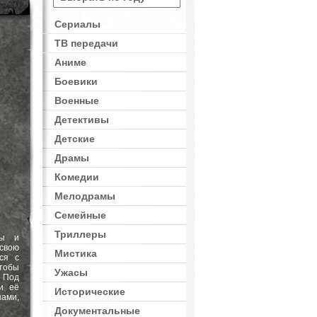
Сериалы
ТВ передачи
Аниме
Боевики
Военные
Детективы
Детские
Драмы
Комедии
Мелодрамы
Семейные
Триллеры
ды и
 свою
Мистика
ся с
тобы
Ужасы
 Под
и её
Исторические
ами,
Документальные