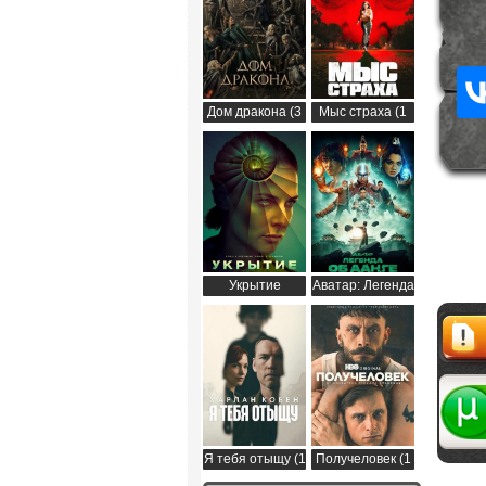
Дом дракона (3
Мыс страха (1
сезон)
сезон)
Укрытие
Аватар: Легенда
(Бункер) (3
об Аанге (2
сезон)
сезон)
Жалоб
Я тебя отыщу (1
Получеловек (1
сезон)
сезон)