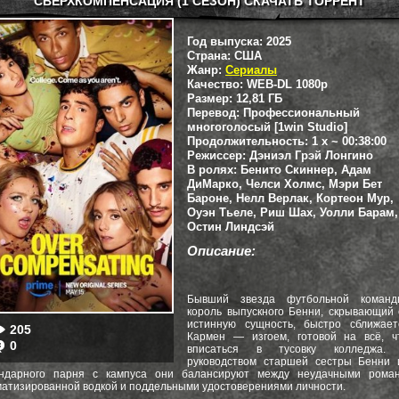
СВЕРХКОМПЕНСАЦИЯ (1 СЕЗОН) СКАЧАТЬ ТОРРЕНТ
Год выпуска:
2025
Страна:
США
Жанр:
Сериалы
Качество:
WEB-DL 1080p
Размер:
12,81 ГБ
Перевод:
Профессиональный
многоголосый [1win Studio]
Продолжительность:
1 x ~ 00:38:00
Режиссер:
Дэниэл Грэй Лонгино
В ролях:
Бенито Скиннер, Адам
ДиМарко, Челси Холмс, Мэри Бет
Бароне, Нелл Верлак, Кортеон Мур,
Оуэн Тьеле, Риш Шах, Уолли Барам,
Остин Линдсэй
Описание:
Бывший звезда футбольной коман
король выпускного Бенни, скрывающий
истинную сущность, быстро сближает
205
Кармен — изгоем, готовой на всё, ч
0
вписаться в тусовку колледжа.
руководством старшей сестры Бенни 
ендарного парня с кампуса они балансируют между неудачными роман
атизированной водкой и поддельными удостоверениями личности.