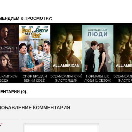
МЕНДУЕМ К ПРОСМОТРУ:
 КАМПУСА
СПОР БРЭДА И
ВСЕАМЕРИКАНСКИЙ
НОРМАЛЬНЫЕ
ВСЕАМЕРИ
2022)
БЕННИ (2022)
(НАСТОЯЩИЙ
ЛЮДИ (1 СЕЗОН)
(НАСТО
АМЕРИКАНЕЦ) (3
АМЕРИКАН
СЕЗОН)
СЕЗО
НТАРИИ (0):
ДОБАВЛЕНИЕ КОММЕНТАРИЯ
:
*