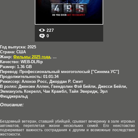
227
0
Год выпуска:
2025
Страна:
США
Жанр:
Фильмы 2025 года
,
Триллеры
,
Ужасы
Качество:
WEB-DLRip
Размер:
1.36 GB
Перевод:
Профессиональный многоголосый ["Синема УС"]
Продолжительность:
01:01:34
Режиссер:
Алонзо Росс, Джордан Р. Смит
В ролях:
Джензен Аллен, Гвендолин Фэй Бейли, Джесси Бейли,
Эммануэль Кокрелл, Чак Крамбл, Тайя Эверидж, Эрл
Фицджеральд
Описание:
Бездомный ветеран, ставший убийцей, срывает вечеринку в зале игровых
автоматов, переплетая жизни нескольких семей. Его неистовство
подчеркивает важность сострадания к другим и возможные последствия
жестокости.