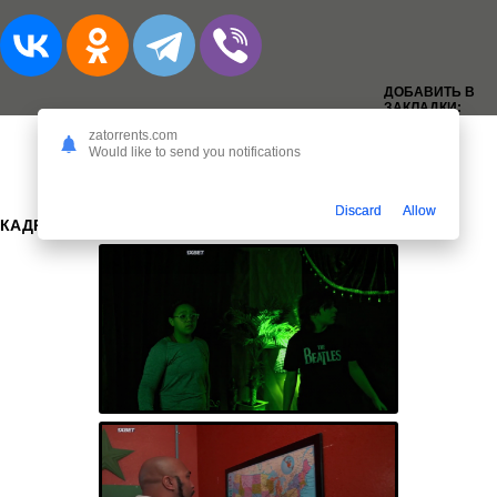
ДОБАВИТЬ В
ЗАКЛАДКИ:
zatorrents.com
Would like to send you notifications
Discard
Allow
КАДРЫ: