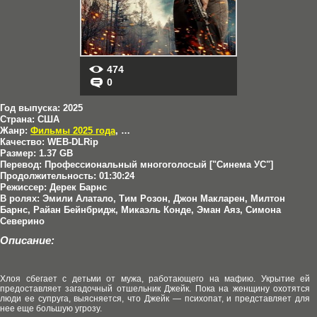
474
0
Год выпуска:
2025
Страна:
США
Жанр:
Фильмы 2025 года
,
Боевики
,
Триллеры
Качество:
WEB-DLRip
Размер:
1.37 GB
Перевод:
Профессиональный многоголосый ["Синема УС"]
Продолжительность:
01:30:24
Режиссер:
Дерек Барнс
В ролях:
Эмили Алатало, Тим Розон, Джон Макларен, Милтон
Барнс, Райан Бейнбридж, Микаэль Конде, Эман Аяз, Симона
Северино
Описание:
Хлоя сбегает с детьми от мужа, работающего на мафию. Укрытие ей
предоставляет загадочный отшельник Джейк. Пока на женщину охотятся
люди ее супруга, выясняется, что Джейк — психопат, и представляет для
нее еще большую угрозу.