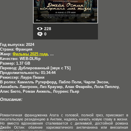
228
0
Год выпуска:
2024
Страна:
Франция
Жанр:
Фильмы 2025 года
,
Комедии
,
Мелодрамы
Качество:
WEB-DLRip
Размер:
1.37 GB
Перевод:
Дублированный [звук с TS]
Продолжительность:
01:34:44
Режиссер:
Лаура Пиани
В ролях:
Камилль Рутерфорд, Пабло Поли, Чарли Энсон,
Аннабель Лангронн, Лиз Краузер, Алан Феарейн, Лола Пиплоу,
Алис Бюто, Роман Анжель, Лоуренс Пьер
Описание:
Романтичная француженка Агата с головой, полной грез, приезжает в
писательскую резиденцию в Англии, надеясь начать новую главу в жизни.
Но вместо вдохновения сталкивается с дилеммой, достойной романа
Джейн Остин: обаяние харизматичного англичанина или внезапная