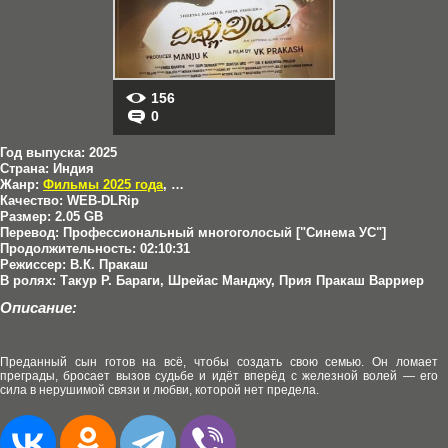
156
0
Год выпуска:
2025
Страна:
Индия
Жанр:
Фильмы 2025 года
,
Драмы
,
Мелодрамы
Качество:
WEB-DLRip
Размер:
2.05 GB
Перевод:
Профессиональный многоголосый ["Синема УС"]
Продолжительность:
02:10:31
Режиссер:
В.К. Пракаш
В ролях:
Такур Р. Бараги, Шрейас Манджу, Прия Пракаш Варриер
Описание:
Преданный сын готов на всё, чтобы создать свою семью. Он ломает
преграды, бросает вызов судьбе и идёт вперёд с железной волей — его
сила в нерушимой связи и любви, которой нет предела.