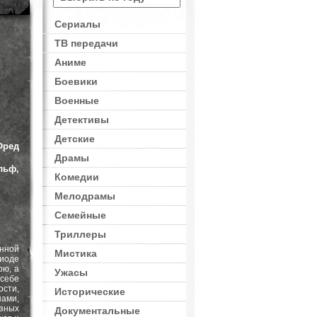
Сериалы
ТВ передачи
Аниме
Боевики
Военные
Детективы
Детские
Фред
Драмы
льф,
Комедии
Мелодрамы
Семейные
Триллеры
нной
Мистика
иоде
рю, а
Ужасы
 себе
сти,
Исторические
нами,
ёзных
Документальные