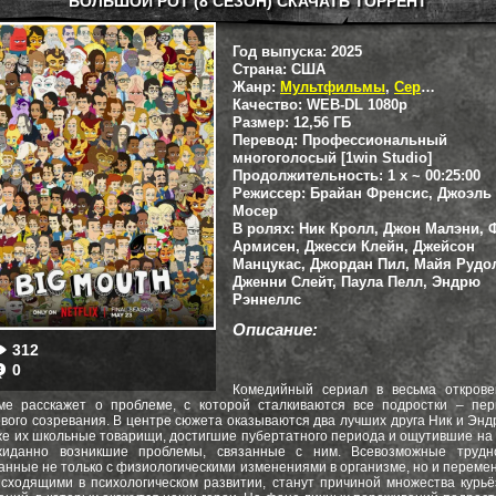
БОЛЬШОЙ РОТ (8 СЕЗОН) СКАЧАТЬ ТОРРЕНТ
Год выпуска:
2025
Страна:
США
Жанр:
Мультфильмы
,
Сериалы
Качество:
WEB-DL 1080p
Размер:
12,56 ГБ
Перевод:
Профессиональный
многоголосый [1win Studio]
Продолжительность:
1 x ~ 00:25:00
Режиссер:
Брайан Френсис, Джоэль
Мосер
В ролях:
Ник Кролл, Джон Малэни, 
Армисен, Джесси Клейн, Джейсон
Манцукас, Джордан Пил, Майя Рудо
Дженни Слейт, Паула Пелл, Эндрю
Рэннеллс
Описание:
312
0
Комедийный сериал в весьма открове
ме расскажет о проблеме, с которой сталкиваются все подростки – пер
вого созревания. В центре сюжета оказываются два лучших друга Ник и Энд
же их школьные товарищи, достигшие пубертатного периода и ощутившие на
жиданно возникшие проблемы, связанные с ним. Всевозможные трудно
анные не только с физиологическими изменениями в организме, но и переме
сходящими в психологическом развитии, станут причиной множества курь