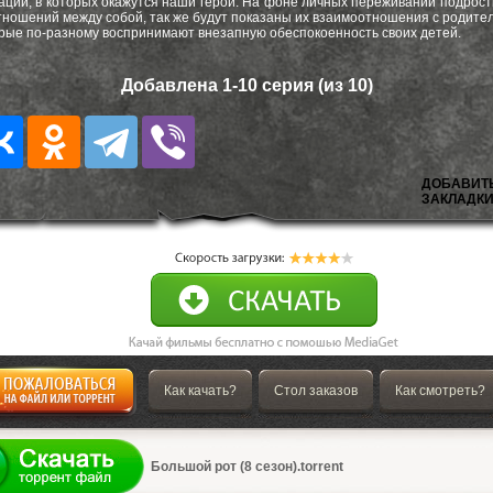
аций, в которых окажутся наши герои. На фоне личных переживаний подрост
тношений между собой, так же будут показаны их взаимоотношения с родите
рые по-разному воспринимают внезапную обеспокоенность своих детей.
Добавлена 1-10 серия (из 10)
ДОБАВИТ
ЗАКЛАДКИ
Как качать?
Стол заказов
Как смотреть?
а
Большой рот (8 сезон).torrent