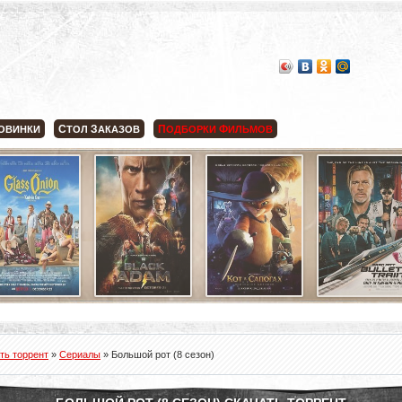
С
З
П
Ф
ОВИНКИ
ТОЛ
АКАЗОВ
ОДБОРКИ
ИЛЬМОВ
ть торрент
»
Сериалы
» Большой рот (8 сезон)