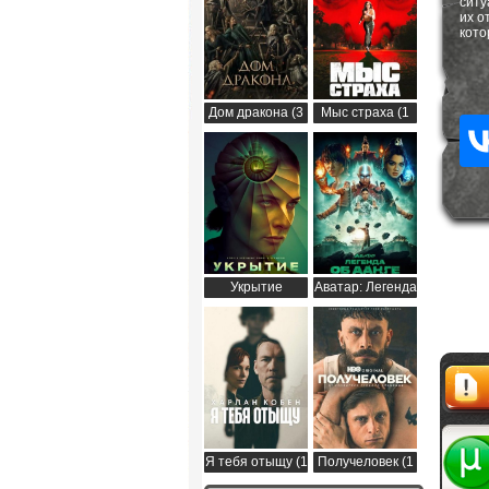
ситу
их о
кото
Дом дракона (3
Мыс страха (1
сезон)
сезон)
Укрытие
Аватар: Легенда
(Бункер) (3
об Аанге (2
сезон)
сезон)
Жалоб
Я тебя отыщу (1
Получеловек (1
сезон)
сезон)