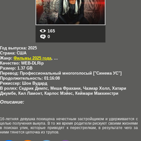
165
0
Год выпуска:
2025
Страна:
США
Жанр:
Фильмы 2025 года
,
Драмы
Качество:
WEB-DLRip
Размер:
1.37 GB
Перевод:
Профессиональный многоголосый ["Синема УС"]
Продолжительность:
01:16:08
Режиссер:
Шон Вудард
В ролях:
Седрик Демпс, Меша Фрахани, Чазмар Холл, Хатари
Джумбе, Кил Ламонт, Карлос Мэйес, Кеймари Маккинстри
Описание:
16-летняя девушка похищена нечестным застройщиком и удерживается с
целью получения выкупа. В то же время родители рискуют своими жизнями
в поисках улик, которые приводят к перестрелкам, в результате чего за
ними тянется цепочка из трупов.