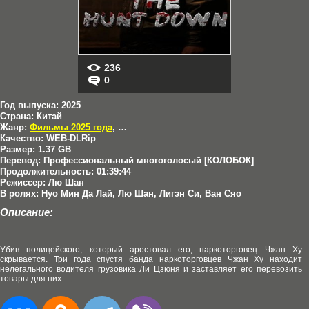
236
0
Год выпуска:
2025
Страна:
Китай
Жанр:
Фильмы 2025 года
,
Боевики
Качество:
WEB-DLRip
Размер:
1.37 GB
Перевод:
Профессиональный многоголосый [КОЛОБОК]
Продолжительность:
01:39:44
Режиссер:
Лю Шан
В ролях:
Нуо Мин Да Лай, Лю Шан, Лигэн Си, Ван Сяо
Описание:
Убив полицейского, который арестовал его, наркоторговец Чжан Ху
скрывается. Три года спустя банда наркоторговцев Чжан Ху находит
нелегального водителя грузовика Ли Цзюня и заставляет его перевозить
товары для них.