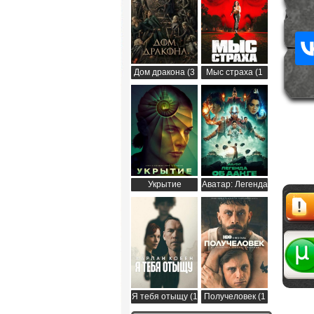
Дом дракона (3
Мыс страха (1
сезон)
сезон)
Укрытие
Аватар: Легенда
(Бункер) (3
об Аанге (2
сезон)
сезон)
Жалоб
Я тебя отыщу (1
Получеловек (1
сезон)
сезон)