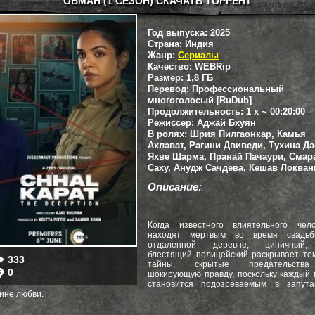
ОБМАН (1 СЕЗОН) СКАЧАТЬ ТОРРЕНТ
Год выпуска:
2025
Страна:
Индия
Жанр:
Сериалы
Качество:
WEBRip
Размер:
1,8 ГБ
Перевод:
Профессиональный
многоголосый [RuDub]
Продолжительность:
1 x ~ 00:20:00
Режиссер:
Аджай Бхуян
В ролях:
Шрия Пилгаонкар, Камья
Ахлават, Рагини Двиведи, Тухина Да
Яхве Шарма, Пранай Пачаури, Смар
Саху, Анудж Сачдева, Кешав Локван
Описание:
Когда известного влиятельного чело
находят мертвым во время свадь
отдаленной деревне, циничный
блестящий полицейский раскрывает те
333
тайны, скрытые предательст
0
шокирующую правду, поскольку каждый 
становится подозреваемым в запута
ине любви.