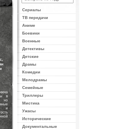
Сериалы
ТВ передачи
Аниме
Боевики
Военные
Детективы
Детские
с,
ан
Драмы
и
Комедии
Мелодрамы
Семейные
века
Триллеры
бы в
, но
Мистика
мные
ва и
Ужасы
гость
нной
Исторические
Документальные