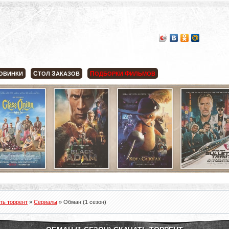
С
З
П
Ф
ОВИНКИ
ТОЛ
АКАЗОВ
ОДБОРКИ
ИЛЬМОВ
ть торрент
»
Сериалы
» Обман (1 сезон)