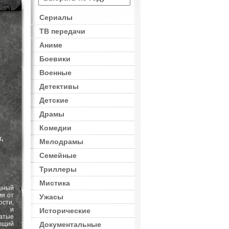
Сериалы
ТВ передачи
Аниме
Боевики
Военные
Детективы
Детские
Драмы
Комедии
,
Мелодрамы
Семейные
Триллеры
Мистика
шный
мя от
Ужасы
сти,
ых и
Исторические
гатые
ющий
Документальные