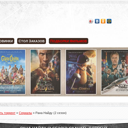
С
З
П
Ф
ОВИНКИ
ТОЛ
АКАЗОВ
ОДБОРКИ
ИЛЬМОВ
ть торрент
»
Сериалы
» Рана Найду (2 сезон)