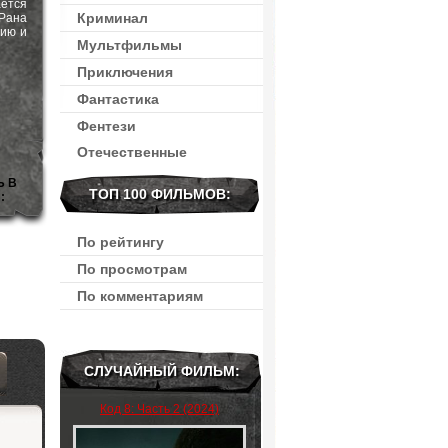
ается
Криминал
 Рана
цию и
Мультфильмы
Приключения
Фантастика
Фентези
Отечественные
Ь В
ТОП 100 ФИЛЬМОВ:
:
По рейтингу
По просмотрам
По комментариям
СЛУЧАЙНЫЙ ФИЛЬМ:
Код 8: Часть 2 (2024)