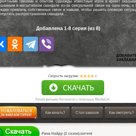
роятными связями и опытом. Однажды известный игрок в крикет оказыв
шанным в масштабном скандале из-за сексуальной связи на одну ночь, а
жден привлечь собственные связи и навыки, чтобы решить сложную ситуа
опустить распространения скандала…
Добавлена 1-8 серия (из 8)
ДОБАВИТ
ЗАКЛАДКИ
Как качать?
Стол заказов
Как смотреть?
а
Рана Найду (2 сезон).torrent