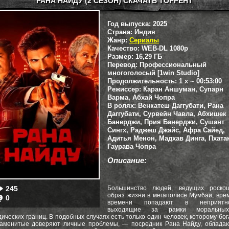
РАНА НАЙДУ (2 СЕЗОН) СКАЧАТЬ ТОРРЕНТ
Год выпуска:
2025
Страна:
Индия
Жанр:
Сериалы
Качество:
WEB-DL 1080p
Размер:
16,29 ГБ
Перевод:
Профессиональный
многоголосый [1win Studio]
Продолжительность:
1 x ~ 00:53:00
Режиссер:
Каран Аншуман, Супарн
Варма, Абхай Чопра
В ролях:
Венкатеш Даггубати, Рана
Даггубати, Сурвейн Чавла, Абхишек
Банерджи, Прия Банерджи, Сушант
Сингх, Раджеш Джайс, Афра Сайед,
Адитья Менон, Мадхав Динга, Пхатак
Гаурава Чопра
Описание:
245
Большинство людей, ведущих роско
образ жизни в мегаполисе Мумбаи, вре
0
времени попадают в неприятно
выходящие за рамки моральн
ических границ. В подобных случаях есть только один человек, которому бо
наменитые доверяют личные проблемы, — посредник Рана Найду, облада