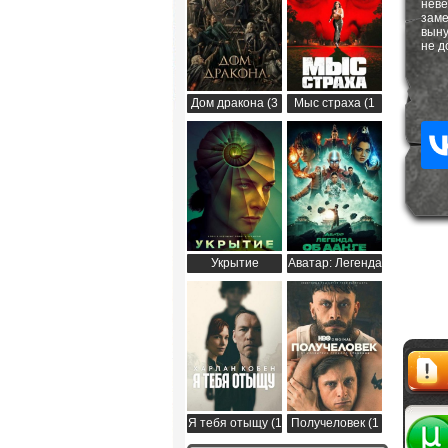
неве
заме
выну
не д
Дом дракона (3
Мыс страха (1
сезон)
сезон)
Укрытие
Аватар: Легенда
(Бункер) (3
об Аанге (2
сезон)
сезон)
Я тебя отыщу (1
Получеловек (1
Жалоб
сезон)
сезон)