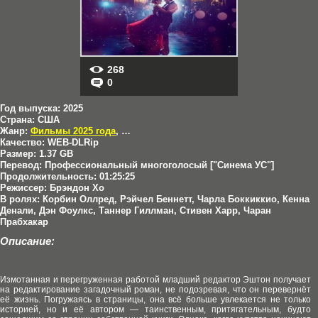
268
0
Год выпуска:
2025
Страна:
США
Жанр:
Фильмы 2025 года
,
Комедии
,
Мелодрамы
Качество:
WEB-DLRip
Размер:
1.37 GB
Перевод:
Профессиональный многоголосый ["Синема УС"]
Продолжительность:
01:25:25
Режиссер:
Брэндон Хо
В ролях:
Корбин Оллред, Рэйчел Беннетт, Чарла Боккиккио, Кенна
Денали, Дэн Фоулкс, Таннер Гиллман, Стивен Харр, Чаран
Прабхакар
Описание:
Измотанная и перегруженная работой младший редактор Эштон получает
на редактирование загадочный роман, не подозревая, что он перевернёт
её жизнь. Погружаясь в страницы, она всё больше увлекается не только
историей, но и её автором — таинственным, притягательным, будто