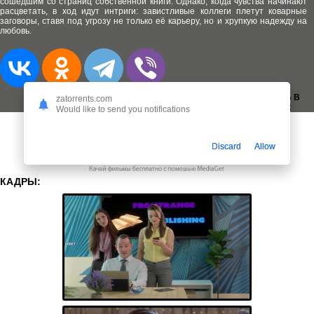
сошедшим со страниц собственной книги. Однако, когда чувства начинают
расцветать, в ход идут интриги: завистливые коллеги плетут коварные
заговоры, ставя под угрозу не только её карьеру, но и хрупкую надежду на
любовь.
ДОБАВИТЬ В
zatorrents.com
ЗАКЛАДКИ:
Would like to send you notifications
Discard
Allow
КАДРЫ: