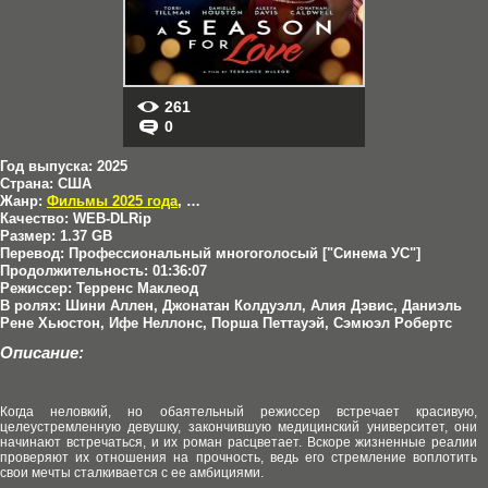
261
0
Год выпуска:
2025
Страна:
США
Жанр:
Фильмы 2025 года
,
Драмы
Качество:
WEB-DLRip
Размер:
1.37 GB
Перевод:
Профессиональный многоголосый ["Синема УС"]
Продолжительность:
01:36:07
Режиссер:
Терренс Маклеод
В ролях:
Шини Аллен, Джонатан Колдуэлл, Алия Дэвис, Даниэль
Рене Хьюстон, Ифе Неллонс, Порша Петтауэй, Сэмюэл Робертс
Описание:
Когда неловкий, но обаятельный режиссер встречает красивую,
целеустремленную девушку, закончившую медицинский университет, они
начинают встречаться, и их роман расцветает. Вскоре жизненные реалии
проверяют их отношения на прочность, ведь его стремление воплотить
свои мечты сталкивается с ее амбициями.