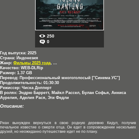
250
0
Год выпуска:
2025
Страна:
Индонезия
Жанр:
Фильмы 2025 года
,
Ужасы
Качество:
WEB-DLRip
Размер:
1.37 GB
Перевод:
Профессиональный многоголосый ["Синема УС"]
Продолжительность:
01:30:30
Режиссер:
Чиска Допперт
В ролях:
Эндрю Барретт, Майкл Рассел, Булан Софья, Анниса
Аурелия, Аделия Рася, Эги Федли
Описание:
Риан вынужден вернуться в свою родную деревню Кидул, получив
печальное известие о смерти отца. Он едет в сопровождении нескольких
друзей, но неожиданно путешествие идет не по плану.