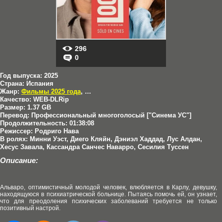
296
0
Год выпуска:
2025
Страна:
Испания
Жанр:
Фильмы 2025 года
,
Комедии
,
Мелодрамы
Качество:
WEB-DLRip
Размер:
1.37 GB
Перевод:
Профессиональный многоголосый ["Синема УС"]
Продолжительность:
01:38:08
Режиссер:
Родриго Нава
В ролях:
Минни Уэст, Диего Кляйн, Дэниэл Хаддад, Лус Алдан,
Хесус Завала, Кассандра Санчес Наварро, Сесилия Туссен
Описание:
Альваро, оптимистичный молодой человек, влюбляется в Карлу, девушку,
находящуюся в психиатрической больнице. Пытаясь помочь ей, он узнает,
что для преодоления психических заболеваний требуется не только
позитивный настрой.