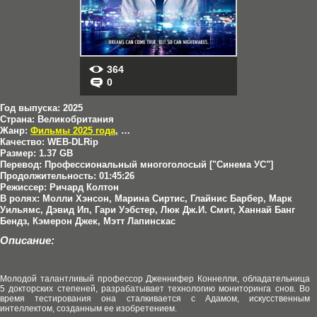
364
0
Год выпуска:
2025
Страна:
Великобритания
Жанр:
Фильмы 2025 года
,
Фантастика
Качество:
WEB-DLRip
Размер:
1.37 GB
Перевод:
Профессиональный многоголосый ["Синема УС"]
Продолжительность:
01:45:26
Режиссер:
Ричард Колтон
В ролях:
Молли Хэнсон, Марина Сиртис, Глайнис Барбер, Марк
Уильямс, Дэвид Ип, Гари Уэбстер, Люк Дж.И. Смит, Ханнай Банг
Бендз, Кэмерон Джек, Мэтт Лапинскас
Описание:
Молодой талантливый профессор Дженнифер Коннелли, обладательница
5 докторских степеней, разрабатывает технологию мониторинга снов. Во
время тестирования она сталкивается с Адамом, искусственным
интеллектом, созданным ее изобретением.