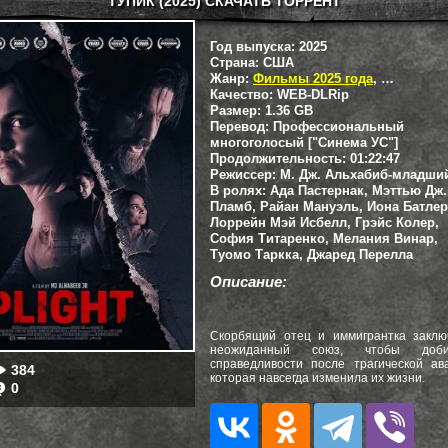
ТУПИК (2025) СКАЧАТЬ ТОРРЕНТ
Год выпуска:
2025
Страна:
США
Жанр:
Фильмы 2025 года
,
Триллеры
Качество:
WEB-DLRip
Размер:
1.36 GB
Перевод:
Профессиональный
многоголосый ["Синема УС"]
Продолжительность:
01:22:47
Режиссер:
М. Дж. Альхабиб-младши
В ролях:
Ада Пастернак, Мэттью Дж.
Пламб, Райан Мануэль, Иона Батлер
Лоррейн Мэй Исбелл, Грэйс Колер,
София Титаренко, Мелания Винар,
Туомо Таркка, Джаред Перелла
Описание:
Скорбящий отец и иммигрантка заклю
неожиданный союз, чтобы доби
справедливости после трагической ав
384
которая навсегда изменила их жизни.
0