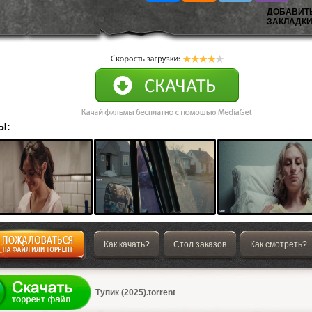
ДОБАВИТ
ЗАКЛАДКИ
Ы:
Как качать?
Стол заказов
Как смотреть?
а
Тупик (2025).torrent