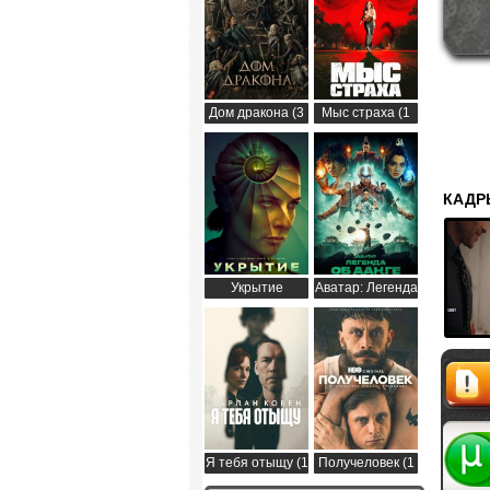
Дом дракона (3
Мыс страха (1
сезон)
сезон)
КАДР
Укрытие
Аватар: Легенда
(Бункер) (3
об Аанге (2
сезон)
сезон)
Жалоб
Я тебя отыщу (1
Получеловек (1
сезон)
сезон)