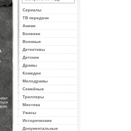
Сериалы
ТВ передачи
Аниме
Боевики
Военные
Детективы
й.
Детские
,
Драмы
Комедии
Мелодрамы
Семейные
Триллеры
чают
ться
Мистика
арии,
Ужасы
Исторические
Документальные