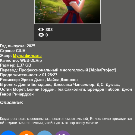
303
0
Год выпуска:
2025
Страна:
США
Жанр:
Мультфильмы
Качество:
WEB-DLRip
Размер:
1.37 GB
Перевод:
Профессиональный многоголосый [AlphaProject]
Продолжительность:
01:28:27
Режиссер:
Эрика Дьюк, Майкл Джонсон
В ролях:
Дэнни Бонадьюс, Джессика Чанселлор, Д.С. Дуглас,
Остин Морет, Бонни Гордон, Теа Сакколити, Брэндон Гибсон, Джон
Генри Ричардсон
Описание:
Когда ревность королевы становится смертельной, Белоснежке приходится
объединиться с гномами, чтобы дать отпор гневу мачехи.