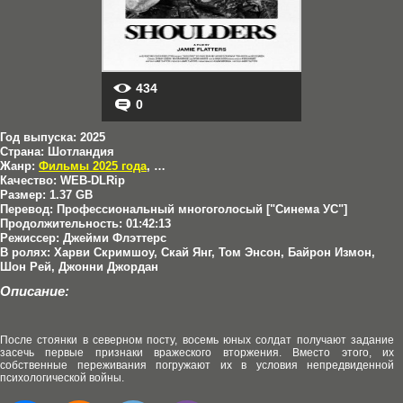
434
0
Год выпуска:
2025
Страна:
Шотландия
Жанр:
Фильмы 2025 года
,
Военные
,
Триллеры
Качество:
WEB-DLRip
Размер:
1.37 GB
Перевод:
Профессиональный многоголосый ["Синема УС"]
Продолжительность:
01:42:13
Режиссер:
Джейми Флэттерс
В ролях:
Харви Скримшоу, Скай Янг, Том Энсон, Байрон Измон,
Шон Рей, Джонни Джордан
Описание:
После стоянки в северном посту, восемь юных солдат получают задание
засечь первые признаки вражеского вторжения. Вместо этого, их
собственные переживания погружают их в условия непредвиденной
психологической войны.