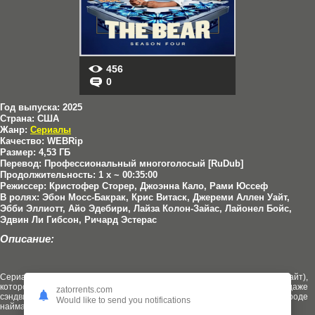
456
0
Год выпуска:
2025
Страна:
США
Жанр:
Сериалы
Качество:
WEBRip
Размер:
4,53 ГБ
Перевод:
Профессиональный многоголосый [RuDub]
Продолжительность:
1 x ~ 00:35:00
Режиссер:
Кристофер Сторер, Джоэнна Кало, Рами Юссеф
В ролях:
Эбон Мосс-Бакрак, Крис Витаск, Джереми Аллен Уайт,
Эбби Эллиотт, Айо Эдебири, Лайза Колон-Зайас, Лайонел Бойс,
Эдвин Ли Гибсон, Ричард Эстерас
Описание:
Сериал расскажет историю шеф-повара Карми (Джереми Аллен Уайт),
которому предстоит управлять семейным рестораном по продаже
zatorrents.com
сэндвичей, — он столкнется не только с проблемами малого бизнеса вроде
Would like to send you notifications
найма адекватных сотрудников, но и с недовольством семьи.