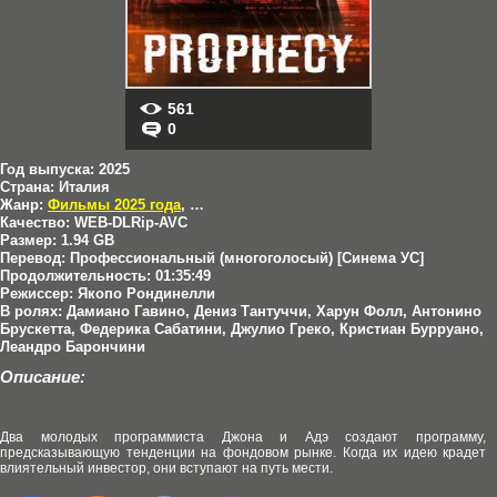
561
0
Год выпуска:
2025
Страна:
Италия
Жанр:
Фильмы 2025 года
,
Боевики
,
Комедии
Качество:
WEB-DLRip-AVC
Размер:
1.94 GB
Перевод:
Профессиональный (многоголосый) [Синема УС]
Продолжительность:
01:35:49
Режиссер:
Якопо Рондинелли
В ролях:
Дамиано Гавино, Дениз Тантуччи, Харун Фолл, Антонино
Брускетта, Федерика Сабатини, Джулио Греко, Кристиан Бурруано,
Леандро Барончини
Описание:
Два молодых программиста Джона и Адэ создают программу,
предсказывающую тенденции на фондовом рынке. Когда их идею крадет
влиятельный инвестор, они вступают на путь мести.