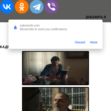
ДОБАВИТЬ В
ЗАКЛАДКИ:
zatorrents.com
Would like to send you notifications
Discard
Allow
КАДРЫ: