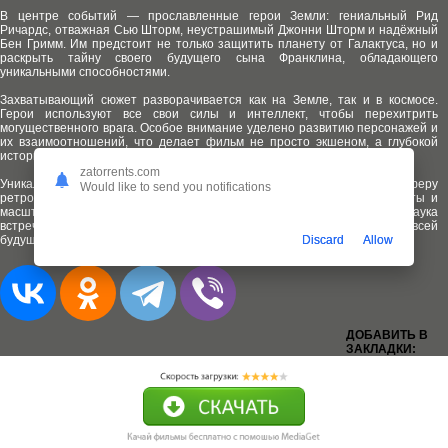
В центре событий — прославленные герои Земли: гениальный Рид
Ричардс, отважная Сью Шторм, неустрашимый Джонни Шторм и надёжный
Бен Гримм. Им предстоит не только защитить планету от Галактуса, но и
раскрыть тайну своего будущего сына Франклина, обладающего
уникальными способностями.
Захватывающий сюжет разворачивается как на Земле, так и в космосе.
Герои используют все свои силы и интеллект, чтобы перехитрить
могущественного врага. Особое внимание уделено развитию персонажей и
их взаимоотношений, что делает фильм не просто экшеном, а глубокой
историей о семье и ответственности.
zatorrents.com
Уникальный визуальный стиль фильма создаёт неповторимую атмосферу
Would like to send you notifications
ретрофутуризма. Продуманные костюмы, впечатляющие спецэффекты и
масштабные декорации погружают зрителя в удивительный мир, где наука
встречается с магией космоса. Это фильм, который задаёт тон всей
будущей саге мультивселенной.
Discard
Allow
ДОБАВИТЬ В
ЗАКЛАДКИ: