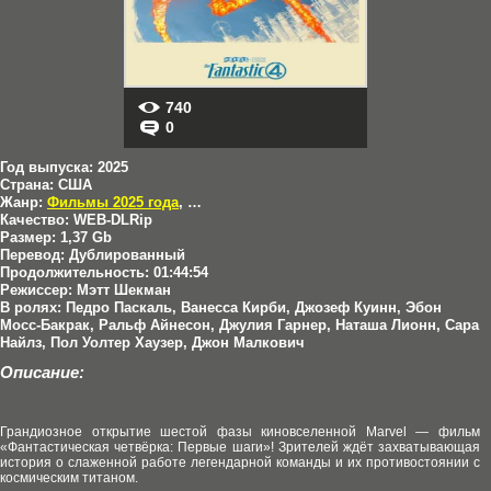
740
0
Год выпуска:
2025
Страна:
США
Жанр:
Фильмы 2025 года
,
Боевики
,
Приключения
,
Фантастика
Качество:
WEB-DLRip
Размер:
1,37 Gb
Перевод:
Дублированный
Продолжительность:
01:44:54
Режиссер:
Мэтт Шекман
В ролях:
Педро Паскаль, Ванесса Кирби, Джозеф Куинн, Эбон
Мосс-Бакрак, Ральф Айнесон, Джулия Гарнер, Наташа Лионн, Сара
Найлз, Пол Уолтер Хаузер, Джон Малкович
Описание:
Грандиозное открытие шестой фазы киновселенной Marvel — фильм
«Фантастическая четвёрка: Первые шаги»! Зрителей ждёт захватывающая
история о слаженной работе легендарной команды и их противостоянии с
космическим титаном.