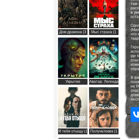
там 
расп
в ум
оста
Одна
(Мил
Дом дракона (3
Мыс страха (1
что‑
сезон)
сезон)
твар
Гер
испо
где 
спа
изме
обра
В фи
Укрытие
Аватар: Легенда
пони
но Р
(Бункер) (3
об Аанге (2
спо
сезон)
сезон)
дов
бесп
Я тебя отыщу (1
Получеловек (1
сезон)
сезон)