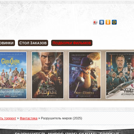
С
З
П
Ф
ОВИНКИ
ТОЛ
АКАЗОВ
ОДБОРКИ
ИЛЬМОВ
ть торрент
»
Фантастика
» Разрушитель миров (2025)