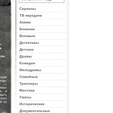
Сериалы
ТВ передачи
Фантастика
Аниме
Боевики
Военные
Детективы
,
и
Детские
сон,
Драмы
Комедии
Мелодрамы
Семейные
рыва
гда.
Триллеры
я —
ляют
Мистика
ся в
мать
Ужасы
ного
ой из
Исторические
Документальные
, что