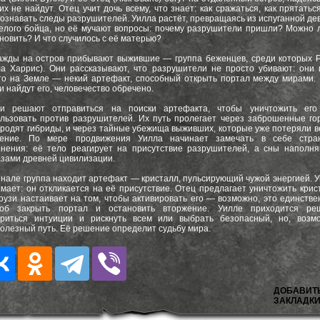
их не найдут. Отец учит дочь всему, что знает: как сражаться, как прятаться
ознавать следы разрушителей. Уилла растёт, превращаясь из испуганной де
елого бойца, но её мучают вопросы: почему разрушители пришли? Можно 
новить? И что случилось с её матерью?
жды на остров прибывают выжившие — группа беженцев, среди которых 
а Харрис). Они рассказывают, что разрушители не просто убивают: они
то на Земле — некий артефакт, способный открыть портал между мирами.
и найдут его, человечество обречено.
ои решают отправиться на поиски артефакта, чтобы уничтожить его
льзовать против разрушителей. Их путь пролегает через заброшенные го
бродят гибриды, и через тайные убежища выживших, которые уже потеряли в
сение. По мере продвижения Уилла начинает замечать в себе стра
нения: её тело реагирует на присутствие разрушителей, а сны наполн
зами древней цивилизации.
нале группа находит артефакт — кристалл, пульсирующий чужой энергией. 
мает: он откликается на её присутствие. Отец предлагает уничтожить крис
оузи настаивает на том, чтобы активировать его — возможно, это единств
соб закрыть портал и остановить вторжение. Уилле приходится реш
ериться интуиции и рискнуть всем или выбрать безопасный, но, возмо
олезный путь. Её решение определит судьбу мира.
ДОБАВИТ
ЗАКЛАДКИ