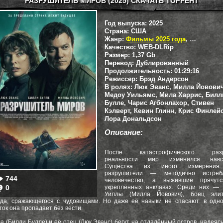
РАЗРУШИТЕЛЬ МИРОВ (2025) СКАЧАТЬ ТОРРЕНТ
Год выпуска:
2025
Страна:
США
Жанр:
Фильмы 2025 года
,
Боевики
,
Качество:
WEB-DLRip
Размер:
1,37 Gb
Перевод:
Дублированный
Продолжительность:
01:29:16
Режиссер:
Брэд Андерсон
В ролях:
Люк Эванс, Милла Йовович
Медоу Уильямс, Мила Харрис, Билл
Булле, Чарис Агбонлахор, Стивен
Кэлверт, Кевин Глинн, Крис Финлей
Лора Дональдсон
Описание:
После катастрофического раз
реальности мир изменился навсе
Существа из иного измерени
разрушители — методично истреб
744
человечество, а выжившие прячут
укреплённых анклавах. Среди них — 
0
Уиллы (Милла Йовович), боец элит
да, сражающегося с чудовищами. Но даже её навыки не спасают: в одн
ток она пропадает без вести.
а (Билли Булле) и её отец (Люк Эванс) бегут на отдалённый остров, надеясь