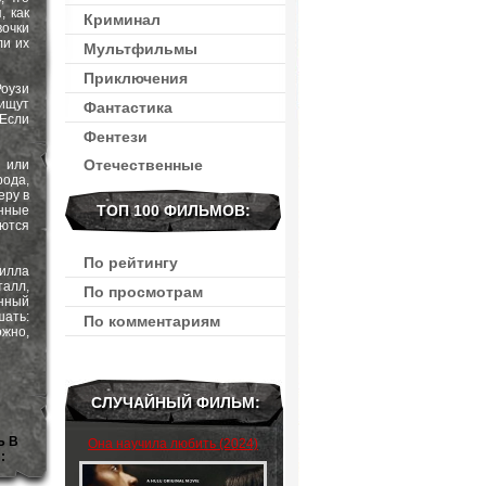
, как
Криминал
вочки
ли их
Мультфильмы
Приключения
Роузи
 ищут
Фантастика
 Если
Фентези
Отечественные
 или
рода,
еру в
ТОП 100 ФИЛЬМОВ:
нные
яются
По рейтингу
Уилла
талл,
По просмотрам
енный
ать:
По комментариям
жно,
СЛУЧАЙНЫЙ ФИЛЬМ:
Ь В
Она научила любить (2024)
: