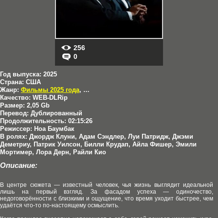
256
0
Год выпуска:
2025
Страна:
США
Жанр:
Фильмы 2025 года
,
Драмы
,
Комедии
Качество:
WEB-DLRip
Размер:
2,05 Gb
Перевод:
Дублированный
Продолжительность:
02:15:26
Режиссер:
Ноа Баумбак
В ролях:
Джордж Клуни, Адам Сэндлер, Луи Патридж, Джэми
Деметриу, Патрик Уилсон, Билли Крудап, Айла Фишер, Эмили
Мортимер, Лора Дерн, Райли Кио
Описание:
В центре сюжета — известный человек, чья жизнь выглядит идеальной
лишь на первый взгляд. За фасадом успеха — одиночество,
недоговорённости с близкими и ощущение, что время уходит быстрее, чем
удаётся что‑то по-настоящему осмыслить.