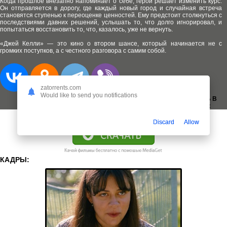
Когда прошлое внезапно напоминает о себе, герой решает изменить курс.
Он отправляется в дорогу, где каждый новый город и случайная встреча
становятся ступенью к переоценке ценностей. Ему предстоит столкнуться с
последствиями давних решений, услышать то, что долго игнорировал, и
попытаться восстановить то, что, казалось, уже не вернуть.
«Джей Келли» — это кино о втором шансе, который начинается не с
громких поступков, а с честного разговора с самим собой.
zatorrents.com
Would like to send you notifications
ДОБАВИТЬ В
ЗАКЛАДКИ:
Discard
Allow
КАДРЫ: