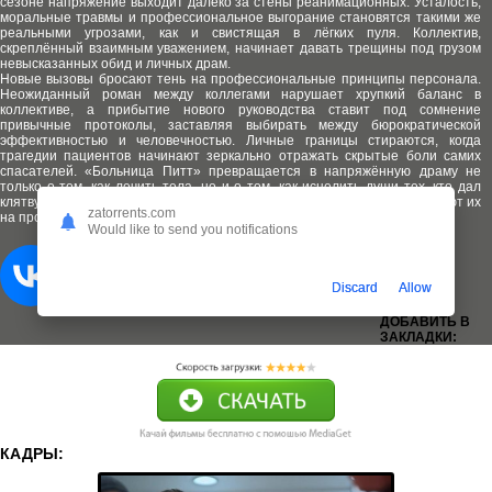
сезоне напряжение выходит далеко за стены реанимационных. Усталость,
моральные травмы и профессиональное выгорание становятся такими же
реальными угрозами, как и свистящая в лёгких пуля. Коллектив,
скреплённый взаимным уважением, начинает давать трещины под грузом
невысказанных обид и личных драм.
Новые вызовы бросают тень на профессиональные принципы персонала.
Неожиданный роман между коллегами нарушает хрупкий баланс в
коллективе, а прибытие нового руководства ставит под сомнение
привычные протоколы, заставляя выбирать между бюрократической
эффективностью и человечностью. Личные границы стираются, когда
трагедии пациентов начинают зеркально отражать скрытые боли самих
спасателей. «Больница Питт» превращается в напряжённую драму не
только о том, как лечить тела, но и о том, как исцелить души тех, кто дал
клятву это делать, когда система и собственная человечность проверяют их
zatorrents.com
на прочность каждый день.
Would like to send you notifications
Discard
Allow
ДОБАВИТЬ В
ЗАКЛАДКИ:
КАДРЫ: