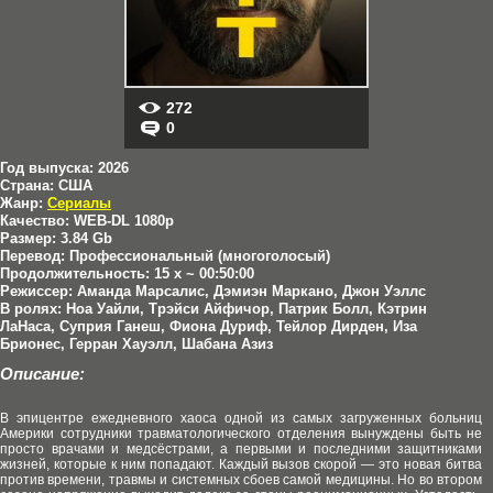
272
0
Год выпуска:
2026
Страна:
США
Жанр:
Сериалы
Качество:
WEB-DL 1080p
Размер:
3.84 Gb
Перевод:
Профессиональный (многоголосый)
Продолжительность:
15 x ~ 00:50:00
Режиссер:
Аманда Марсалис, Дэмиэн Маркано, Джон Уэллс
В ролях:
Ноа Уайли, Трэйси Айфичор, Патрик Болл, Кэтрин
ЛаНаса, Суприя Ганеш, Фиона Дуриф, Тейлор Дирден, Иза
Брионес, Герран Хауэлл, Шабана Азиз
Описание:
В эпицентре ежедневного хаоса одной из самых загруженных больниц
Америки сотрудники травматологического отделения вынуждены быть не
просто врачами и медсёстрами, а первыми и последними защитниками
жизней, которые к ним попадают. Каждый вызов скорой — это новая битва
против времени, травмы и системных сбоев самой медицины. Но во втором