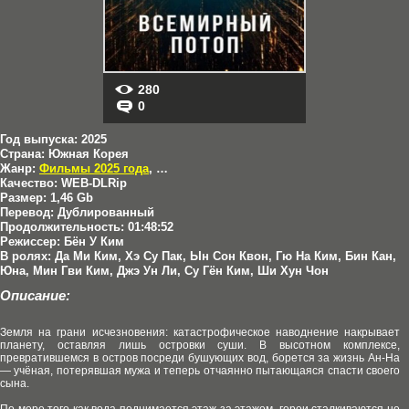
280
0
Год выпуска:
2025
Страна:
Южная Корея
Жанр:
Фильмы 2025 года
,
Боевики
,
Драмы
,
Фантастика
Качество:
WEB-DLRip
Размер:
1,46 Gb
Перевод:
Дублированный
Продолжительность:
01:48:52
Режиссер:
Бён У Ким
В ролях:
Да Ми Ким, Хэ Су Пак, Ын Сон Квон, Гю На Ким, Бин Кан,
Юна, Мин Гви Ким, Джэ Ун Ли, Су Гён Ким, Ши Хун Чон
Описание:
Земля на грани исчезновения: катастрофическое наводнение накрывает
планету, оставляя лишь островки суши. В высотном комплексе,
превратившемся в остров посреди бушующих вод, борется за жизнь Ан‑На
— учёная, потерявшая мужа и теперь отчаянно пытающаяся спасти своего
сына.