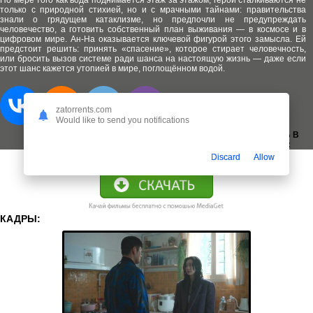
По мере того как вода поднимается этаж за этажом, герои сталкиваются не
только с природной стихией, но и с мрачными тайнами: правительства
знали о грядущем катаклизме, но предпочли не предупреждать
человечество, а готовить собственный план выживания — в космосе и в
цифровом мире. Ан‑На оказывается ключевой фигурой этого замысла. Ей
предстоит решить: принять «спасение», которое стирает человечность,
или бросить вызов системе ради шанса на настоящую жизнь — даже если
этот шанс кажется утопией в мире, поглощённом водой.
zatorrents.com
Would like to send you notifications
ДОБАВИТЬ В
ЗАКЛАДКИ:
Discard
Allow
КАДРЫ: