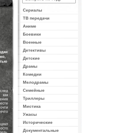
Сериалы
ТВ передачи
,
Ужасы
,
Фантастика
Аниме
Боевики
Военные
Детективы
ндан
но,
Детские
этью
Драмы
Комедии
Мелодрамы
Семейные
 след
 как
Триллеры
ения
есте
Мистика
очти
ечто
Ужасы
Исторические
 цикл
росто
Документальные
редь,