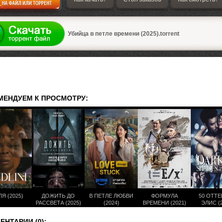
а
Убийца в петле времени (2025).torrent
МЕНДУЕМ К ПРОСМОТРУ:
Я (2025)
ДОЖИТЬ ДО
В ПЕТЛЕ ЛЮБВИ
ФОРМУЛА
50 ОТТ
РАССВЕТА (2025)
(2024)
ВРЕМЕНИ (2021)
ЭЛИС (2
НТАРИИ (0):