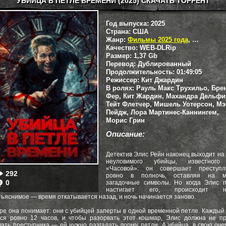
УБИЙЦА В ПЕТЛЕ ВРЕМЕНИ (2025) СКАЧАТЬ ТОРРЕНТ
Год выпуска:
2025
Страна:
США
Жанр:
Фильмы 2025 года
,
Триллеры
Качество:
WEB-DLRip
Размер:
1,37 Gb
Перевод:
Дублированный
Продолжительность:
01:49:05
Режиссер:
Кит Джардин
В ролях:
Рауль Макс Трухильо, Бре
Фер, Кит Жардин, Махандра Дельфи
Тейт Флетчер, Мишель Уотерсон, М
Пейдж, Лора Мартинес-Каннингем,
Морис Грин
Описание:
Детектив Элис Рейн наконец выходит на
неуловимого убийцы, известного
«Часовой»: он совершает преступл
292
ровно в полночь, оставляя на м
0
загадочные символы. Но когда Элис п
настигает его, происходит н
ъяснимое — время откатывается назад, и ночь начинается заново.
ре она понимает: они с убийцей заперты в одной временной петле. Каждый
ся ровно 12 часов, и чтобы разорвать этот кошмар, Элис должна не п
ать преступника — ей нужно разгадать логику петли. А убийца, в свою оче