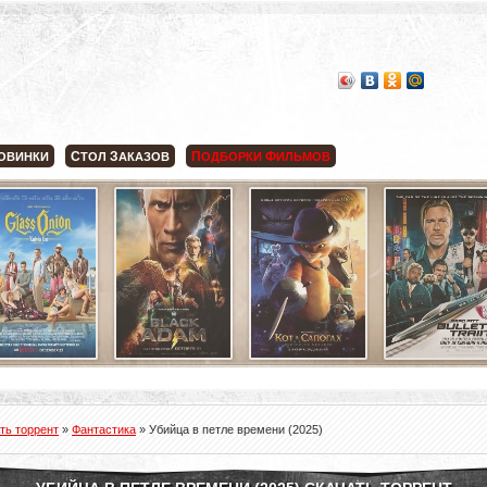
С
З
П
Ф
ОВИНКИ
ТОЛ
АКАЗОВ
ОДБОРКИ
ИЛЬМОВ
ть торрент
»
Фантастика
» Убийца в петле времени (2025)