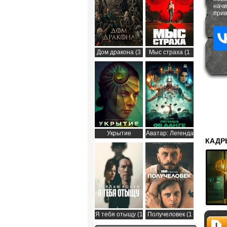
начи
прив
Дом дракона (3
Мыс страха (1
сезон)
сезон)
Укрытие
Аватар: Легенда
КАДР
(Бункер) (3
об Аанге (2
сезон)
сезон)
Я тебя отыщу (1
Получеловек (1
сезон)
сезон)