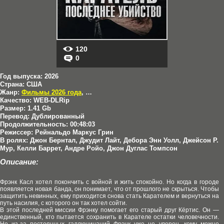
120
0
Год выпуска:
2026
Страна:
США
Жанр:
Фильмы 2026 года
,
Боевики
,
Триллеры
,
Криминал
Качество:
WEB-DLRip
Размер:
1.41 Gb
Перевод:
Дублированный
Продолжительность:
00:48:03
Режиссер:
Рейнальдо Маркус Грин
В ролях:
Джон Бернтал, Джудит Лайт, Дебора Энн Уолл, Джейсон Р.
Мур, Келли Баррет, Андре Ройо, Джон Дуглас Томпсон
Описание:
Фрэнк Касл хотел покончить с войной и жить спокойно. Но когда в городе
появляется новая банда, он понимает, что от прошлого не скрыться. Чтобы
защитить невинных, ему приходится снова стать Карателем и вернуться на
путь насилия, с которого он так хотел сойти.
В этой последней миссии Фрэнку помогает его старый друг Кёртис. Он —
единственный, кто пытается сохранить в Карателе остатки человечности.