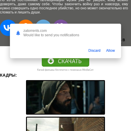
Но из-за постоянных галлюцинаций Фрэнк уже не уверен, кому можно
доверять, даже самому себе. Чтобы закончить войну раз и навсегда, ему
нужно совершить одно последнее убийство, но оно может окончательно его
сломать и лишить души.
zatorrents.com
Would like to send you notifications
ДОБАВИТЬ В
ЗАКЛАДКИ:
Discard
Allow
КАДРЫ: