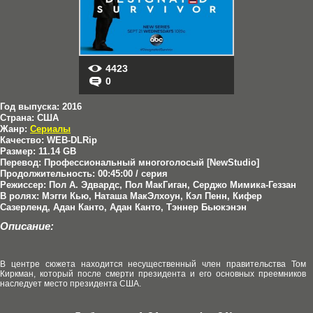
4423
0
Год выпуска:
2016
Страна:
США
Жанр:
Сериалы
Качество:
WEB-DLRip
Размер:
11.14 GB
Перевод:
Профессиональный многоголосый [NewStudio]
Продолжительность:
00:45:00 / серия
Режиссер:
Пол А. Эдвардс, Пол МакГиган, Серджо Мимика-Геззан
В ролях:
Мэгги Кью, Наташа МакЭлхоун, Кэл Пенн, Кифер
Сазерленд, Адан Канто, Адан Канто, Тэннер Бьюкэнэн
Описание:
В центре сюжета находится несущественный член правительства Том
Киркман, который после смерти президента и его основных преемников
наследует место президента США.