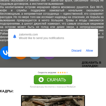
океана оказываются именно они — заклятые враги, связанные теперь не
трудовым договором, а инстинктом выживания.
На необитаемом острове иерархия офиса мгновенно рушится. Без Wi-Fi,
кофе и службы поддержки хамоватый начальник оказывается
беспомощным, а неприметная сотрудница — единственной, кто сохраняет
рассудок. Но по мере того как иссякают надежды на спасение, их борьба за
выживание превращается в нечто большее. Травы и ягоды сменяются
подозрениями, а шепот джунглей намекает, что самым опасным хищником
на острове может быть не голод или дикие звери, а непредсказуемая
человеческая натура, доведённая до предела отчаянием. Стиль Сэма
Рэйми обещает, что этот психологический поединок будет подан с
zatorrents.com
фирменными резкими поворотами, чёрным юмором и леденящим душу
Would like to send you notifications
напряжением.
Discard
Allow
ДОБАВИТЬ В
ЗАКЛАДКИ:
КАДРЫ: