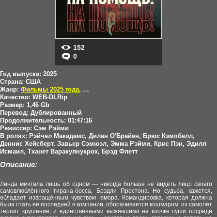
152
0
Год выпуска:
2025
Страна:
США
Жанр:
Фильмы 2025 года
,
Триллеры
Качество:
WEB-DLRip
Размер:
1,46 Gb
Перевод:
Дублированный
Продолжительность:
01:47:16
Режиссер:
Сэм Рэйми
В ролях:
Рэйчел Макадамс, Дилан О'Брайен, Брюс Кэмпбелл,
Деннис Хейсберт, Завьер Сэмюэл, Эмма Рэйми, Крис Пэн, Эдилл
Исмаил, Тханет Варакулнукрох, Брэд Флетт
Описание:
Линда мечтала лишь об одном — никогда больше не видеть лицо своего
самовлюблённого тирана-босса, Брэдли Престона. Но судьба, кажется,
обладает извращённым чувством юмора. Командировка, которая должна
была стать её последней в компании, оборачивается кошмаром: их самолёт
терпит крушение, и единственными выжившими на клочке суши посреди