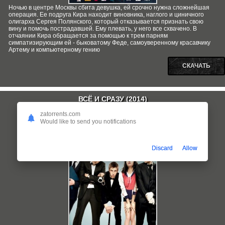
Ночью в центре Москвы сбита девушка, ей срочно нужна сложнейшая
операция. Ее подруга Кира находит виновника, наглого и циничного
олигарха Сергея Полянского, который отказывается признать свою
вину и помочь пострадавшей. Ему плевать, у него все схвачено. В
отчаянии Кира обращается за помощью к трем парням
симпатизирующим ей - быковатому Феде, самоуверенному красавчику
Артему и компьютерному гению
СКАЧАТЬ
ВСЁ И СРАЗУ (2014)
zatorrents.com
Would like to send you notifications
Discard
Allow