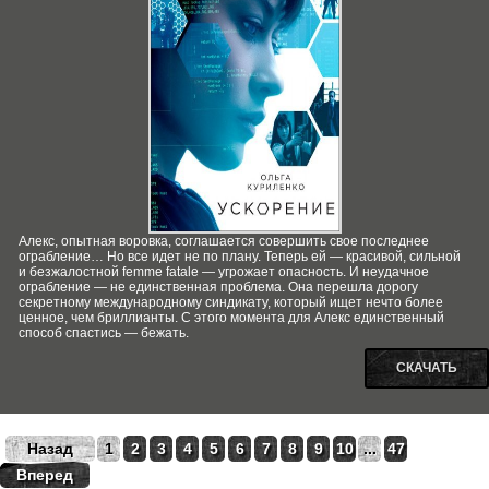
Алекс, опытная воровка, соглашается совершить свое последнее
ограбление… Но все идет не по плану. Теперь ей — красивой, сильной
и безжалостной femme fatale — угрожает опасность. И неудачное
ограбление — не единственная проблема. Она перешла дорогу
секретному международному синдикату, который ищет нечто более
ценное, чем бриллианты. С этого момента для Алекс единственный
способ спастись — бежать.
СКАЧАТЬ
Назад
1
2
3
4
5
6
7
8
9
10
...
47
Вперед