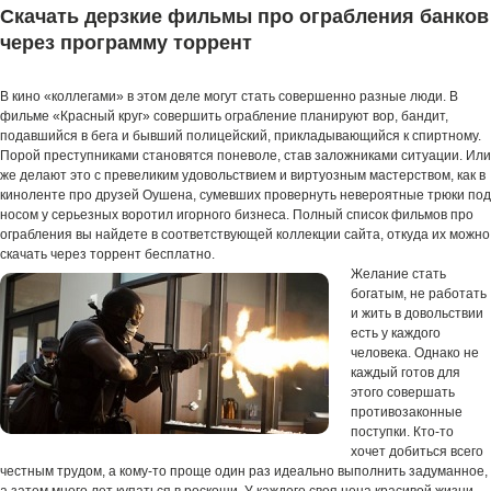
Скачать дерзкие фильмы про ограбления банков
через программу торрент
В кино «коллегами» в этом деле могут стать совершенно разные люди. В
фильме «Красный круг» совершить ограбление планируют вор, бандит,
подавшийся в бега и бывший полицейский, прикладывающийся к спиртному.
Порой преступниками становятся поневоле, став заложниками ситуации. Или
же делают это с превеликим удовольствием и виртуозным мастерством, как в
киноленте про друзей Оушена, сумевших провернуть невероятные трюки под
носом у серьезных воротил игорного бизнеса. Полный список фильмов про
ограбления вы найдете в соответствующей коллекции сайта, откуда их можно
скачать через торрент бесплатно.
Желание стать
богатым, не работать
и жить в довольствии
есть у каждого
человека. Однако не
каждый готов для
этого совершать
противозаконные
поступки. Кто-то
хочет добиться всего
честным трудом, а кому-то проще один раз идеально выполнить задуманное,