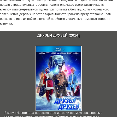
а затем много лет купаться в роскоши. У каждого своя цена красивой жизни,
но для отрицательных героев кинолент она чаще всего заканчивается
клеткой или смертельной пулей при попытке к бегству. Хотя и успешного
завершения дерзких налетов в фильмах отображено предостаточно - вам
остается лишь их найти в нужной подборке и скачать с помощью торрент
клиента.
ДРУЗЬЯ ДРУЗЕЙ (2014)
В канун Нового года пересекаются истории промоутера, впервые
оставшегося дома с пятилетним ребенком, трех музыкантов из