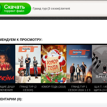
а
Гранд тур (3 сезон).torrent
МЕНДУЕМ К ПРОСМОТРУ:
ЯЩИЕ ДУШУ
ГРАНД ТУР (2
ЮМОР ГОДА (2018)
ГРАНД ТУР 1
Щ.И.Т. / 
ЛЮЧЕНИЯ
СЕЗОН)
СЕЗОН 2016 1 2 3
ЩИТА (3 
РИНЫ (1
СЕРИИ НА
ЕЗОН)
РУССКОМ
НТАРИИ (0):