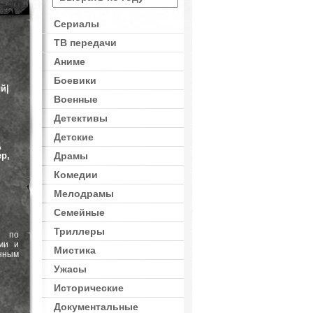
Сериалы
ТВ передачи
Аниме
Боевики
й|
Военные
Детективы
Детские
д
р,
Драмы
Комедии
Мелодрамы
Семейные
Триллеры
я по
ми и
Мистика
нным
Ужасы
Исторические
Документальные