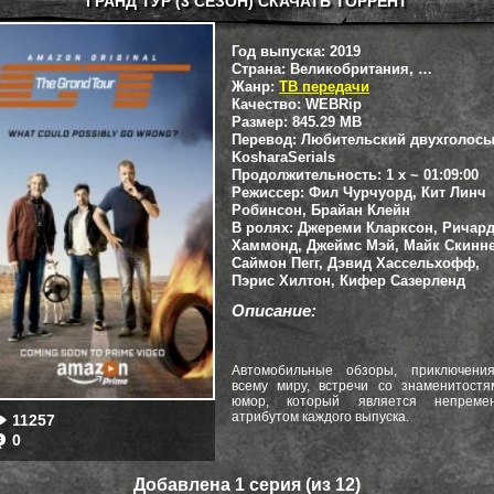
ГРАНД ТУР (3 СЕЗОН) СКАЧАТЬ ТОРРЕНТ
Год выпуска:
2019
Страна:
Великобритания, США
Жанр:
ТВ передачи
Качество:
WEBRip
Размер:
845.29 MB
Перевод:
Любительский двухголосы
KosharaSerials
Продолжительность:
1 х ~ 01:09:00
Режиссер:
Фил Чурчуорд, Кит Линч
Робинсон, Брайан Клейн
В ролях:
Джереми Кларксон, Ричар
Хаммонд, Джеймс Мэй, Майк Скинне
Саймон Пегг, Дэвид Хассельхофф,
Пэрис Хилтон, Кифер Сазерленд
Описание:
Автомобильные обзоры, приключени
всему миру, встречи со знаменитостя
юмор, который является непреме
атрибутом каждого выпуска.
11257
0
Добавлена 1 серия (из 12)