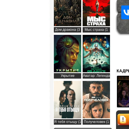
Дом дракона (3
Мыс страха (1
сезон)
сезон)
КАДР
Укрытие
Аватар: Легенда
(Бункер) (3
об Аанге (2
сезон)
сезон)
Я тебя отыщу (1
Получеловек (1
сезон)
сезон)