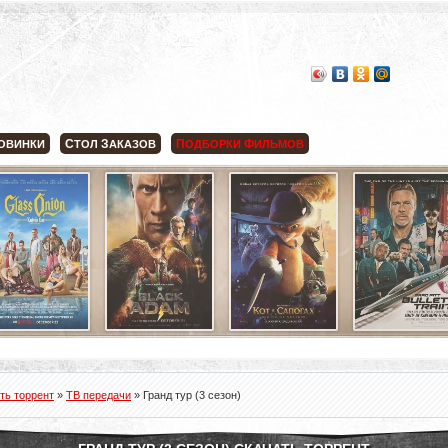
С
З
П
Ф
ОВИНКИ
ТОЛ
АКАЗОВ
ОДБОРКИ
ИЛЬМОВ
ть торрент
»
ТВ передачи
» Гранд тур (3 сезон)