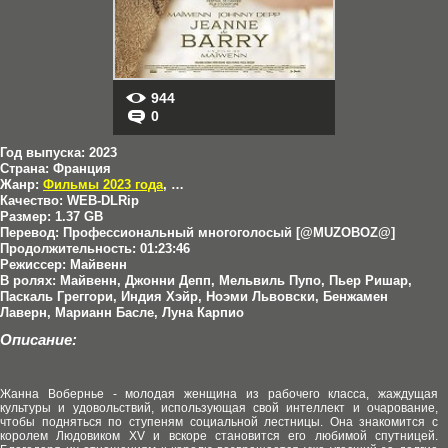
944
0
Год выпуска:
2023
Страна:
Франция
Жанр:
Фильмы 2023 года
,
Драмы
,
Исторические
Качество:
WEB-DLRip
Размер:
1.37 GB
Перевод:
Профессиональный многоголосый [@MUZOBOZ@]
Продолжительность:
01:23:46
Режиссер:
Майвенн
В ролях:
Майвенн, Джонни Депп, Мельвиль Пупо, Пьер Ришар,
Паскаль Греггори, Индия Хэйр, Ноэми Львовски, Бенжамен
Лаверн, Марианн Басле, Луна Карпио
Описание:
Жанна Вобернье - молодая женщина из рабочего класса, жаждущая
культуры и удовольствий, использующая свой интеллект и очарование,
чтобы подняться по ступеням социальной лестницы. Она знакомится с
королем Людовиком XV и вскоре становится его любимой спутницей.