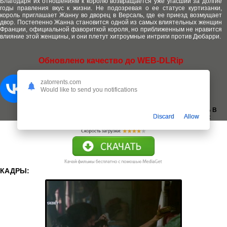
Благодаря их отношениям к королю возвращается уже угасший за долгие
годы правления вкус к жизни. Не подозревая о ее статусе куртизанки,
король приглашает Жанну во дворец в Версаль, где ее приезд возмущает
двор. Постепенно Жанна становится одной из самых влиятельных женщин
Франции, официальной фавориткой короля, но приближенным не нравится
влияние этой женщины, и они плетут хитроумные интриги против Дюбарри.
Обновлено качество до WEB-DLRip
zatorrents.com
Would like to send you notifications
ДОБАВИТЬ В
Discard
Allow
ЗАКЛАДКИ:
КАДРЫ: