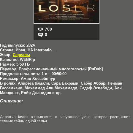
708
0
Год выпуска:
2024
Страна:
Иран, HA International
Жанр:
Сериалы
Качество:
WEBRip
Размер:
5,59 ГБ
Перевод:
Профессиональный многоголосый [RuDub]
Продолжительность:
1 x ~ 00:50:00
Режиссер:
Амин Хоссейнпур
В ролях:
Алиреза Камали, Сара Бахрами, Сабер Аббар, Пейман
Гассемкани, Мохаммад Али Мохаммади, Садаф Эспабоди, Али
Марданех, Ройя Джавидна и др.
Описание:
Детектив Киани ввязывается в запутанное дело, которое раскрывает
темные тайны одной семьи.