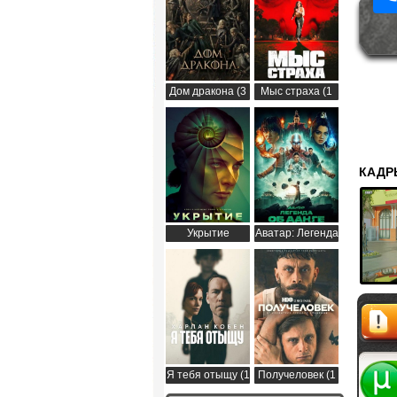
Дом дракона (3
Мыс страха (1
сезон)
сезон)
КАДР
Укрытие
Аватар: Легенда
(Бункер) (3
об Аанге (2
сезон)
сезон)
Жалоб
Я тебя отыщу (1
Получеловек (1
сезон)
сезон)