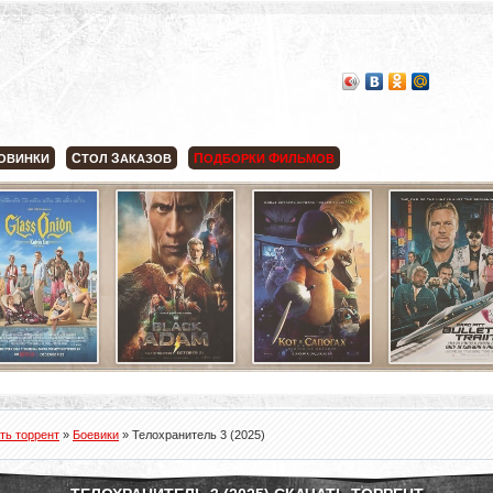
С
З
П
Ф
ОВИНКИ
ТОЛ
АКАЗОВ
ОДБОРКИ
ИЛЬМОВ
ть торрент
»
Боевики
» Телохранитель 3 (2025)