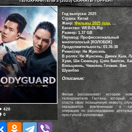
ТЕЛОХРАНИТЕЛЬ 3 (2025) СКАЧАТЬ ТОРРЕНТ
Год выпуска:
2025
Страна:
Китай
Жанр:
Фильмы 2025 года
,
Боевики
Качество:
WEB-DLRip
Размер:
1.37 GB
Перевод:
Профессиональный
многоголосый [КОЛОБОК]
Продолжительность:
01:36:38
Режиссер:
Не Жунсинь
В ролях:
Не Жунсинь, Джеки Хын, Л
Хуан, Ши Сюаньру, Цзян Баочэн, Ха
Вэньцзюнь, Чжаоянь Гочжан, Ван
Шуанбао
Описание:
Фильм рассказывает историю нови
телохранителя Гаотяна, который, ч
спасти свою похищенную невесту, слу
оказывается вовлеченным в та
420
операцию по расследованию деятельн
0
преступной группировки.