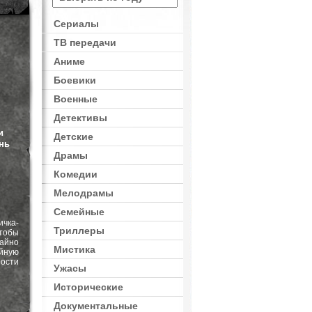
Сериалы
ТВ передачи
Аниме
Боевики
Военные
Детективы
и
Детские
нь
Драмы
Комедии
Мелодрамы
Семейные
чка-
Триллеры
тобы
чайно
Мистика
йную
ости
Ужасы
Исторические
Документальные