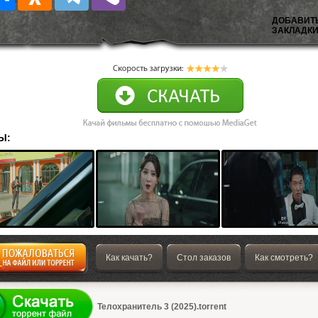
ДОБАВИТ
ЗАКЛАДКИ
Ы:
Как качать?
Стол заказов
Как смотреть?
а
Телохранитель 3 (2025).torrent