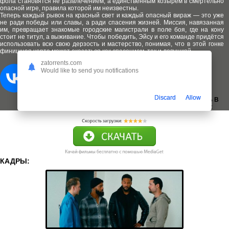
фола становятся не развлечением, а единственным козырем в смертельно
опасной игре, правила которой им неизвестны.
Теперь каждый рывок на красный свет и каждый опасный вираж — это уже
не ради победы или славы, а ради спасения жизней. Миссия, навязанная
им, превращает знакомые городские магистрали в поле боя, где на кону
стоит не титул, а выживание. Чтобы победить, Эйсу и его команде придётся
использовать всю свою дерзость и мастерство, понимая, что в этой гонке
финишная черта может оказаться как спасением, так и ловушкой.
zatorrents.com
Would like to send you notifications
Discard
Allow
ДОБАВИТЬ В
ЗАКЛАДКИ:
КАДРЫ: