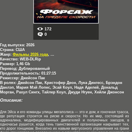
172
0
Год выпуска:
2026
Страна:
США
Жанр:
Фильмы 2026 года
,
Боевики
Качество:
WEB-DLRip
Размер:
1,46 Gb
Перевод:
Дублированный
Продолжительность:
01:27:15
Режиссер:
Джейсон Пак
В ролях:
Джейсон Пак, Кристофер Деон, Лука Дингесс, Брэндон
Данлэп, Мария Мэй Лопес, Эсай Коул, Надя Аделей, Дональд
Морган, Рахул Сингх, Тайлер Коул, Джуди Нгуен, Хейли Джонсон
Описание:
Для Эйса и его команды улицы мегаполиса — это и дом, и гоночная трасса,
где репутация строится на риске и скорости. Но их мир, состоящий из
адреналина, модифицированных двигателей и полуночных заездов, в
одночасье рушится, когда тень таинственной организации накрывает тех,
кто дорог гонщикам. Внезапно их навыки виртуозного управления на грани