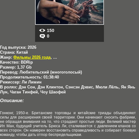
150
0
Год выпуска:
2026
Страна:
Китай
Жанр:
Фильмы 2026 года
,
Боевики
Качество:
BDRip
Размер:
1,37 Gb
Перевод:
Любительский (многоголосый)
Продолжительность:
01:38:40
Режиссер:
Ли Лимин
В ролях:
Дэн Сон, Дэн Клинтон, Сэнсэн Дэвис, Мюли Лёль, Ян Янь
Лун, Чаган Тинфей, Чоу Шаофей
Описание:
Гонконг, 1950-е. Британские торговцы и китайские триады объединяют
силы для расширения своей территории. Они начинают сносить фабрики,
не обращая внимания на то, что страдают простые люди. Великий мастер
Ип Ман, будущий учитель Брюса Ли, сталкивается с давлением кланов со
всех сторон. Он намерен восстановить справедливость и собирает боевую
команду, чтобы дать отпор беспредельщикам.