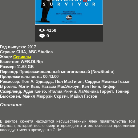
4158
0
Год выпуска:
2017
Страна:
США, ABC Studios
Жанр:
Сериалы
Качество:
WEB-DLRip
Размер:
11.68 GB
Перевод:
Профессиональный многоголосый [NewStudio]
Продолжительность:
00:43:00
Режиссер:
Пол А. Эдвардс, Пол МакГиган, Серджо Мимика-Геззан
В ролях:
Мэгги Кью, Наташа МакЭлхоун, Кэл Пенн, Кифер
Сазерленд, Адан Канто, Италиа Риччи, ЛаМоника Гаррет, Тэннер
Бьюкэнэн, Майкл Мюррэй Скрэтч, Майкл Гэстон
Описание:
В центре сюжета находится несущественный член правительства Том
Киркман, который после смерти президента и его основных преемников
наследует место президента США.