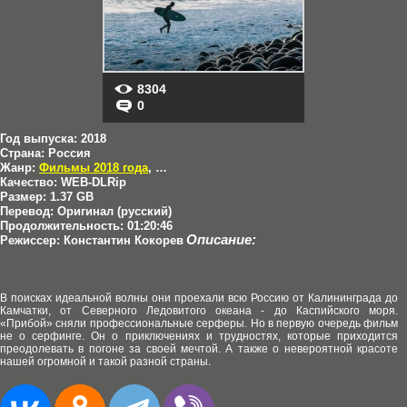
8304
0
Год выпуска:
2018
Страна:
Россия
Жанр:
Фильмы 2018 года
,
Документальные
,
Приключения
,
Отечест
Качество:
WEB-DLRip
Размер:
1.37 GB
Перевод:
Оригинал (русский)
Продолжительность:
01:20:46
Описание:
Режиссер:
Константин Кокорев
В поисках идеальной волны они проехали всю Россию от Калининграда до
Камчатки, от Северного Ледовитого океана - до Каспийского моря.
«Прибой» сняли профессиональные серферы. Но в первую очередь фильм
не о серфинге. Он о приключениях и трудностях, которые приходится
преодолевать в погоне за своей мечтой. А также о невероятной красоте
нашей огромной и такой разной страны.