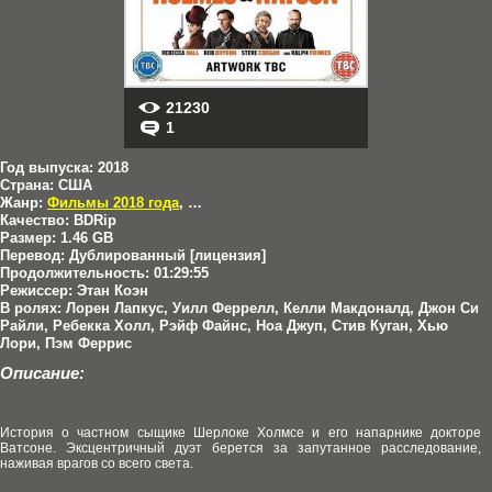
21230
1
Год выпуска:
2018
Страна:
США
Жанр:
Фильмы 2018 года
,
Детективы
,
Комедии
,
Криминал
,
Приключ
Качество:
BDRip
Размер:
1.46 GB
Перевод:
Дублированный [лицензия]
Продолжительность:
01:29:55
Режиссер:
Этан Коэн
В ролях:
Лорен Лапкус, Уилл Феррелл, Келли Макдоналд, Джон Си
Райли, Ребекка Холл, Рэйф Файнс, Ноа Джуп, Стив Куган, Хью
Лори, Пэм Феррис
Описание:
История о частном сыщике Шерлоке Холмсе и его напарнике докторе
Ватсоне. Эксцентричный дуэт берется за запутанное расследование,
наживая врагов со всего света.