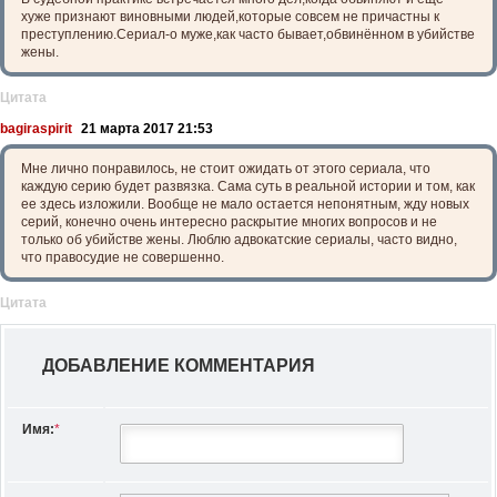
хуже признают виновными людей,которые совсем не причастны к
преступлению.Сериал-о муже,как часто бывает,обвинённом в убийстве
жены.
Цитата
bagiraspirit
21 марта 2017 21:53
Мне лично понравилось, не стоит ожидать от этого сериала, что
каждую серию будет развязка. Сама суть в реальной истории и том, как
ее здесь изложили. Вообще не мало остается непонятным, жду новых
серий, конечно очень интересно раскрытие многих вопросов и не
только об убийстве жены. Люблю адвокатские сериалы, часто видно,
что правосудие не совершенно.
Цитата
ДОБАВЛЕНИЕ КОММЕНТАРИЯ
Имя:
*