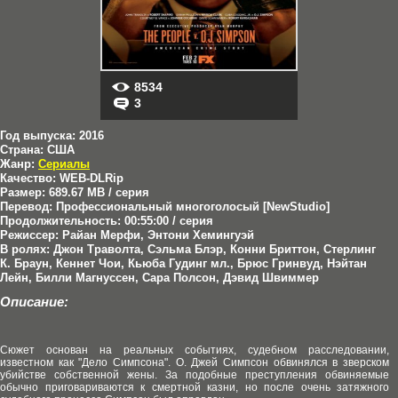
8534
3
Год выпуска:
2016
Страна:
США
Жанр:
Сериалы
Качество:
WEB-DLRip
Размер:
689.67 MB / серия
Перевод:
Профессиональный многоголосый [NewStudio]
Продолжительность:
00:55:00 / серия
Режиссер:
Райан Мерфи, Энтони Хемингуэй
В ролях:
Джон Траволта, Сэльма Блэр, Конни Бриттон, Стерлинг
К. Браун, Кеннет Чои, Кьюба Гудинг мл., Брюс Гринвуд, Нэйтан
Лейн, Билли Магнуссен, Сара Полсон, Дэвид Швиммер
Описание:
Сюжет основан на реальных событиях, судебном расследовании,
известном как "Дело Симпсона". О. Джей Симпсон обвинялся в зверском
убийстве собственной жены. За подобные преступления обвиняемые
обычно приговариваются к смертной казни, но после очень затяжного